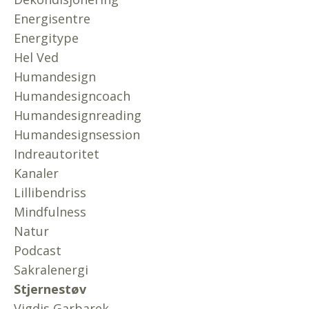
Energisentre
Energitype
Hel Ved
Humandesign
Humandesigncoach
Humandesignreading
Humandesignsession
Indreautoritet
Kanaler
Lillibendriss
Mindfulness
Natur
Podcast
Sakralenergi
Stjernestøv
Vigdis Garbarek